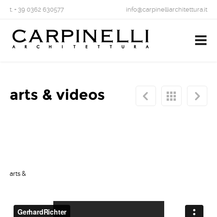
t. + 39 0362 630577
info@carpinelliarchitettura.it
arts & videos
arts &