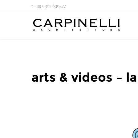
t. + 39 0362 630577
arts & videos – la