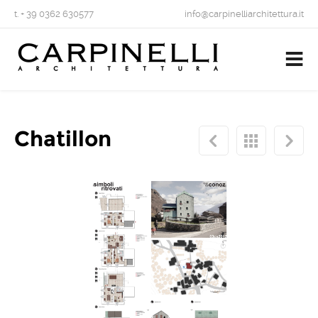
t. + 39 0362 630577
info@carpinelliarchitettura.it
Chatillon