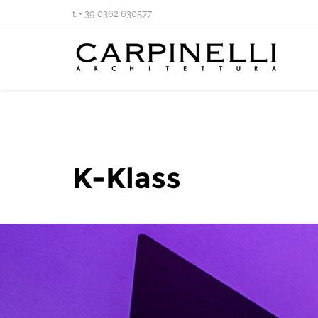
t. + 39 0362 630577
K-Klass