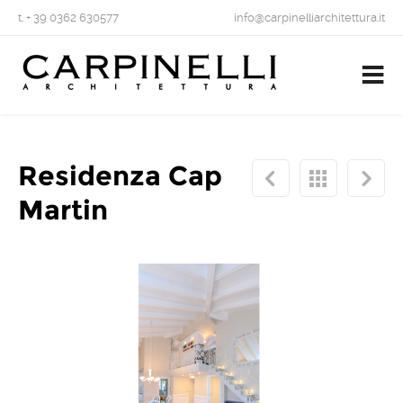
t. + 39 0362 630577
info@carpinelliarchitettura.it
Residenza Cap
Martin